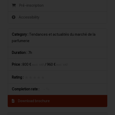
Pré-inscription
Accessibility
Category :
Tendances et actualités du marché de la
parfumerie
Duration :
7h
Price :
800 €
/
960 €
excl. VAT
incl. VAT
★★★★★
★★★★★
Rating :
Completion rate :
– %
Download brochure