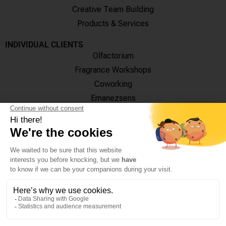
Creative Team Building
Products & Services
INDIVIDUAL CLIENTS
Olfactorium
Fragrance Workshops
Coworking
Emanezsens
OUR TRAINING CENTRES
Paris
18, Rue de Monttessuy
75007 Paris
Monday – Friday : 9h - 13h / 14h - 18h
Grasse
12 Rue Jean Ossola
06130 Grasse
Monday – Friday : 9h30 – 17h30