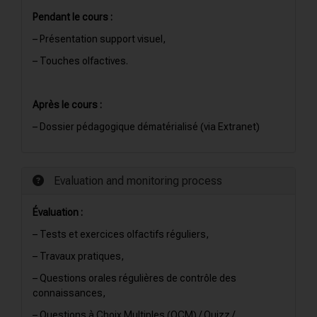
Pendant le cours :
– Présentation support visuel,
– Touches olfactives.
Après le cours :
– Dossier pédagogique dématérialisé (via Extranet)
Evaluation and monitoring process
Évaluation :
– Tests et exercices olfactifs réguliers,
– Travaux pratiques,
– Questions orales régulières de contrôle des
connaissances,
– Questions à Choix Multiples (QCM) / Quizz /