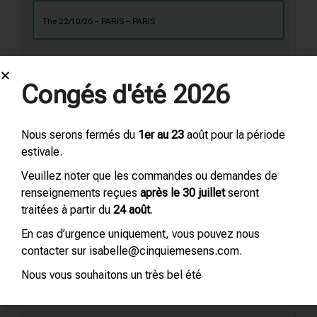
the 22/10/26 – PARIS – PARIS
Venue
Congés d'été 2026
PARIS – 18 rue de Monttessuy 75007 PARIS
France
Nous serons fermés du
1er au 23
août pour la période
estivale.
Veuillez noter que les commandes ou demandes de
Details of the training session selected :
renseignements reçues
après le 30 juillet
seront
the 22/10/26 from 09h30 to 13h00 and from 14h00
to 17h30
traitées à partir du
24 août
.
En cas d’urgence uniquement, vous pouvez nous
contacter sur isabelle@cinquiemesens.com.
Nous vous souhaitons un très bel été
Ajouter