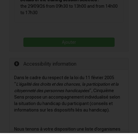
the 29/09/26 from 09h30 to 13h00 and from 14h00
to 17h30
Ajouter
Accessibility information
Dans le cadre du respect de la loi du 11 février 2005
“
L’égalité des droits et des chances, la participation et la
citoyenneté des personnes handicapées
“, Cinquième
Sens propose un accompagnement individualisé selon
la situation du handicap du participant (conseils et
informations sur les dispositifs liés au handicap).
Nous tenons à votre disposition une liste d’organismes
pouvant vous accompagner dans un parcours en