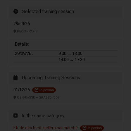
Selected training session
29/09/26
PARIS - PARIS
Details:
29/09/26 :
9:30 → 13:00
14:00 → 17:30
Upcoming Training Sessions
01/12/26
In person
CS GRASSE – GRASSE (06)
In the same category
Etude des best-sellers par marché
In person