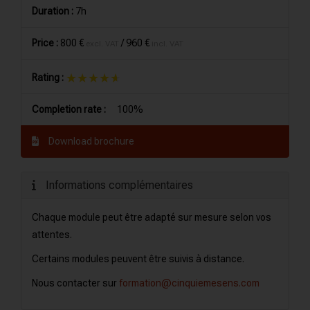
Duration :
7h
Price :
800 €
/
960 €
excl. VAT
incl. VAT
★★★★★
★★★★★
Rating :
Completion rate :
100%
Download brochure
Informations complémentaires
Chaque module peut être adapté sur mesure selon vos
attentes.
Certains modules peuvent être suivis à distance.
Nous contacter sur
formation@cinquiemesens.com