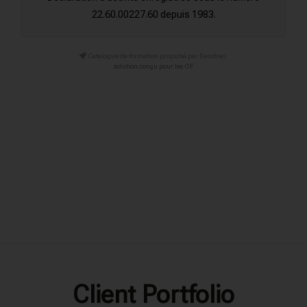
22.60.00227.60 depuis 1983.
Catalogue de formation propulsé par Dendreo,
solution conçu pour les OF
Client Portfolio