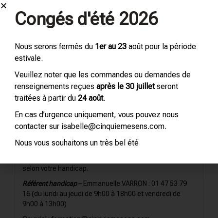
situation de handicap :
Congés d'été 2026
Agefiph – Tel (appel gratuit) : 0800 11 10 09
:
www.agefiph.fr
Cap emploi :
www.capemploi.net
Nous serons fermés du
1er au 23
août pour la période
La MDPH de votre département :
www.mdph.fr
estivale.
L’Arpejeh :
www.arpejeh.com
Veuillez noter que les commandes ou demandes de
renseignements reçues
après le 30 juillet
seront
Autres liens utiles :
traitées à partir du
24 août
.
https://handicap.gouv.fr/accueil
En cas d’urgence uniquement, vous pouvez nous
contacter sur isabelle@cinquiemesens.com.
Accueil du public en situation de handicap
Nous vous souhaitons un très bel été
Nous vous invitons à prendre contact avec le service
administratif pour un accompagnement individualisé
selon votre handicap.
Référent handicap
– Emmanuelle VARRON : 01 47 53 79
16 (du lundi au jeudi de 9h00 à 18h00 et vendredi de
9h00 à 13h00)