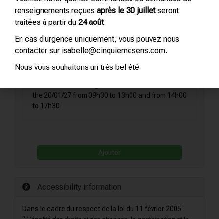
renseignements reçues
après le 30 juillet
seront
Venue
traitées à partir du
24 août
.
PARIS – 18 rue de Monttessuy 75007 PARIS
En cas d’urgence uniquement, vous pouvez nous
France
contacter sur isabelle@cinquiemesens.com.
Nous vous souhaitons un très bel été
Details of the training session selected :
the 20/01/27 from 09h30 to 13h00 and from 14h00
to 17h30
Ajouter
Accessibility information
Dans le cadre du respect de la loi du 11 février 2005