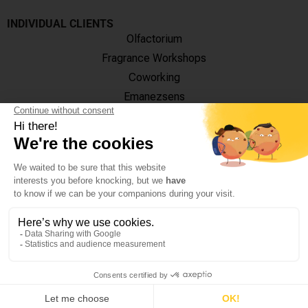
INDIVIDUAL CLIENTS
Olfactorium
Fragrance Workshops
Coworking
Emanezsens
OUR TRAINING CENTRES
Paris
18, Rue de Monttessuy
75007 Paris
Monday – Friday : 9h - 13h / 14h - 18h
Grasse
12 Rue Jean Ossola
06130 Grasse
Monday – Friday : 9h30 – 17h30
© 2020 – CINQUIÈME SENS