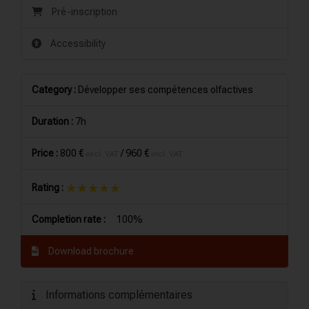
Pré-inscription
Accessibility
Category :
Développer ses compétences olfactives
Duration :
7h
Price :
800 €
/
960 €
excl. VAT
incl. VAT
★★★★★
★★★★★
Rating :
Completion rate :
100%
Download brochure
Informations complémentaires