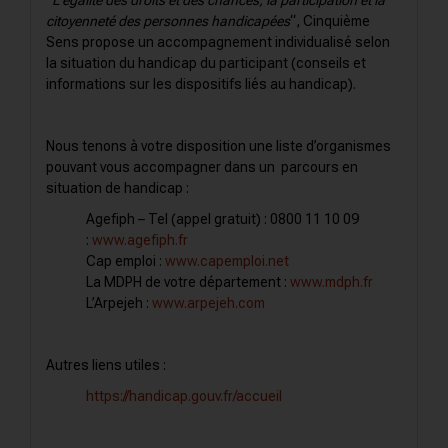
“
L’égalité des droits et des chances, la participation et la
citoyenneté des personnes handicapées
“, Cinquième
Sens propose un accompagnement individualisé selon
la situation du handicap du participant (conseils et
informations sur les dispositifs liés au handicap).
Nous tenons à votre disposition une liste d’organismes
pouvant vous accompagner dans un parcours en
situation de handicap :
Agefiph – Tel (appel gratuit) : 0800 11 10 09
:
www.agefiph.fr
Cap emploi :
www.capemploi.net
La MDPH de votre département :
www.mdph.fr
L’Arpejeh :
www.arpejeh.com
Autres liens utiles :
https://handicap.gouv.fr/accueil