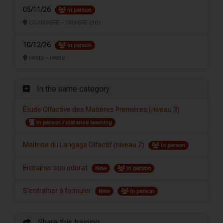
05/11/26
In person
CS GRASSE – GRASSE (06)
10/12/26
In person
PARIS – PARIS
In the same category
Étude Olfactive des Matières Premières (niveau 3)
In person / distance learning
Maîtrise du Langage Olfactif (niveau 2)
In person
Entraîner son odorat
New
In person
S'entraîner à formuler
New
In person
Share this training