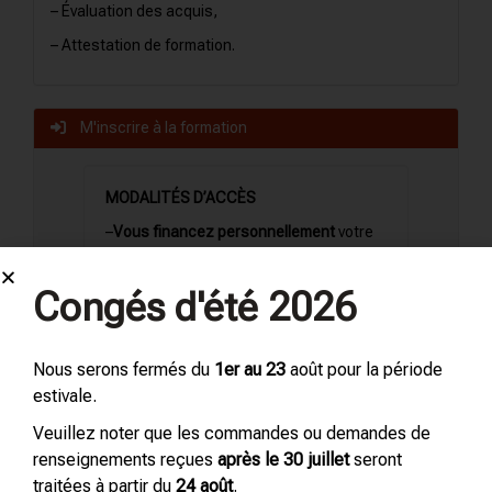
– Évaluation des acquis,
– Attestation de formation.
M'inscrire à la formation
MODALITÉS D’ACCÈS
–
Vous financez personnellement
votre
formation : inscription
jusqu’à
J-2
.
-Votre formation peut être
financée par
Congés d'été 2026
France Travail
ou tout autre
organisme
d’accompagnement pour les particuliers
: inscription jusqu’à
J-21
.
Nous serons fermés du
1er au 23
août pour la période
estivale.
-Votre formation est
financée en interne
Veuillez noter que les commandes ou demandes de
par votre entreprise
: inscription jusqu’à
renseignements reçues
après le 30 juillet
seront
J-2
.
traitées à partir du
24 août
.