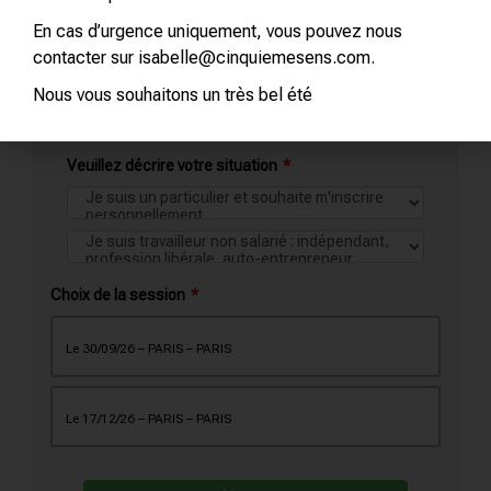
-Votre formation peut être
financée par
l’OPCO de votre entreprise
: inscription
En cas d’urgence uniquement, vous pouvez nous
jusqu’à
J-21
.
contacter sur isabelle@cinquiemesens.com.
Nous vous souhaitons un très bel été
Veuillez décrire votre situation
Choix de la session
le 30/09/26 – PARIS – PARIS
le 17/12/26 – PARIS – PARIS