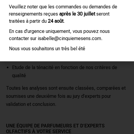
CINQUIÈME SENS »
Veuillez noter que les commandes ou demandes de
renseignements reçues
après le 30 juillet
seront
Notre méthode s’appuie sur plus de quarante ans
traitées à partir du
24 août
.
d’expertise :
En cas d’urgence uniquement, vous pouvez nous
contacter sur isabelle@cinquiemesens.com.
Evaluation olfactive effectuée à l’aveugle afin de
garantir toute partialité
Nous vous souhaitons un très bel été
Notation de l’intensité olfactive sur une échelle interne
Etude de la ténacité en fonction de nos critères de
qualité
Toutes les analyses sont ensuite classées, comparées et
soumises une deuxième fois au jury d’experts pour
validation et conclusion.
UNE ÉQUIPE DE PARFUMEURS ET D’EXPERTS
OLFACTIFS À VOTRE SERVICE