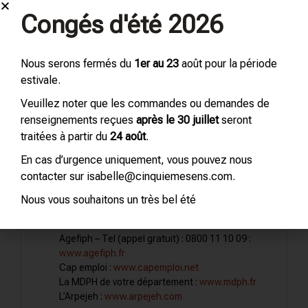
Congés d'été 2026
Ajouter
Nous serons fermés du
1er au 23
août pour la période
Informations sur l'accessibilité
estivale.
Dans le cadre du respect de la loi du 11 février 2005 ”
Veuillez noter que les commandes ou demandes de
l’égalité des droits et des chances, la participation et la
renseignements reçues
après le 30 juillet
seront
citoyenneté des personnes handicapées”, Cinquième
traitées à partir du
24 août
.
Sens propose un accompagnement individualisé selon
la situation du handicap du participant (conseils et
En cas d’urgence uniquement, vous pouvez nous
informations sur les dispositifs liés au handicap).
contacter sur isabelle@cinquiemesens.com.
Nous tenons à votre disposition une liste d’organismes
Nous vous souhaitons un très bel été
pouvant vous accompagner dans un parcours en
situation de handicap :
Agefiph – Tel (appel gratuit) : 0800 11 10 09 :
www.agefiph.fr
Cap emploi :
www.capemploi.net
La MDPH de votre département :
www.mdph.fr
L’Arpejeh :
www.arpejeh.com