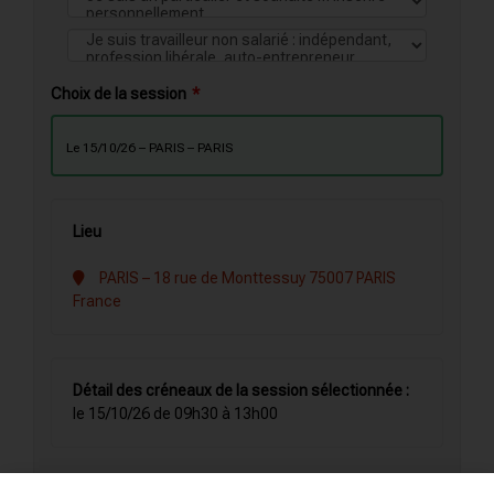
Choix de la session
le 15/10/26 – PARIS – PARIS
Lieu
PARIS – 18 rue de Monttessuy 75007 PARIS
France
Détail des créneaux de la session sélectionnée :
le 15/10/26 de 09h30 à 13h00