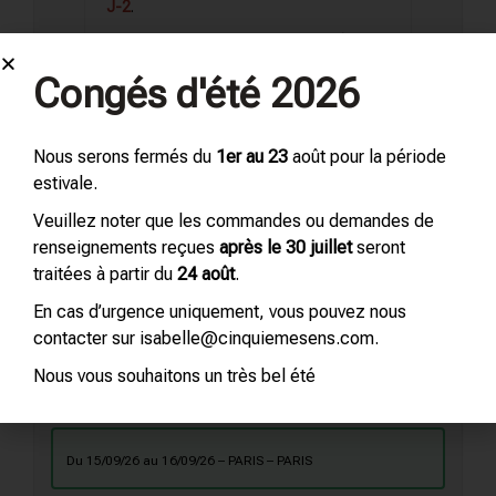
J-2
.
-Votre formation peut être
financée par
l’OPCO de votre entreprise
: inscription
Congés d'été 2026
jusqu’à
J-21
.
Nous serons fermés du
1er au 23
août pour la période
estivale.
Veuillez décrire votre situation
Veuillez noter que les commandes ou demandes de
renseignements reçues
après le 30 juillet
seront
traitées à partir du
24 août
.
En cas d’urgence uniquement, vous pouvez nous
Choix de la session
contacter sur isabelle@cinquiemesens.com.
Nous vous souhaitons un très bel été
du 03/09/26 au 04/09/26 – CS GRASSE – GRASSE (06)
du 15/09/26 au 16/09/26 – PARIS – PARIS