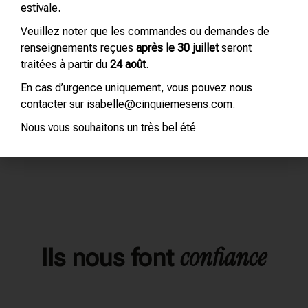
estivale.
TOUCHES
MASTER
MASTER
Veuillez noter que les commandes ou demandes de
OLFACTIVES
PARFUMS®
PARFUMS®
renseignements reçues
après le 30 juillet
seront
LIVRE – JEU
POCKET QUIZ LE
12,00
€
TTC
traitées à partir du
24 août
.
OLFACTIF
TOUR DU MONDE
EN PARFUMS
65,00
€
TTC
En cas d’urgence uniquement, vous pouvez nous
15,00
€
TTC
contacter sur isabelle@cinquiemesens.com.
Nous vous souhaitons un très bel été
confiance
Ils nous font