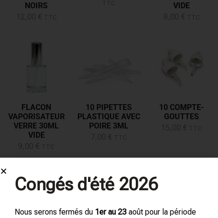
TTC
NOIRS
VIDE
12,00
€
8,00
€
TTC
TTC
FLACON
10 PIPETTES
10 COMPTE-
VAPORISATEUR
PLASTIQUE AVEC
GOUTTES
VERRE 30ML
POIRE 3ML
15,00
€
TTC
VIDE
7,00
€
TTC
9,00
€
TTC
Congés d'été 2026
Nous serons fermés du
1er au 23
août pour la période