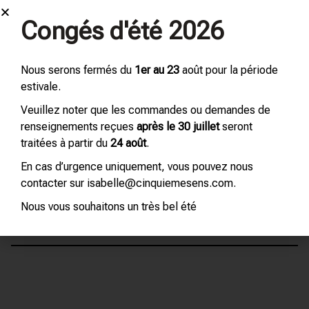
Congés d'été 2026
DESCRIPTION
Nous serons fermés du
1er au 23
août pour la période
Compte-gouttes montés avec
estivale.
Veuillez noter que les commandes ou demandes de
Capsules PH13 blanches à trou de 9,2
renseignements reçues
après le 30 juillet
seront
Tétines nitrile blanches diam 12
traitées à partir du
24 août
.
Pipettes F 1 x 32/34 diam 4,80 CP 0,55 verre blanc
En cas d’urgence uniquement, vous pouvez nous
contacter sur isabelle@cinquiemesens.com.
sodocalcique
Nous vous souhaitons un très bel été
AVIS (0)