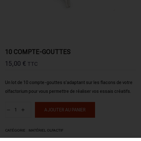
10 COMPTE-GOUTTES
15,00
€
TTC
Un lot de 10 compte-gouttes s’adaptant sur les flacons de votre
olfactorium pour vous permettre de réaliser vos essais créatifs.
AJOUTER AU PANIER
CATÉGORIE :
MATÉRIEL OLFACTIF