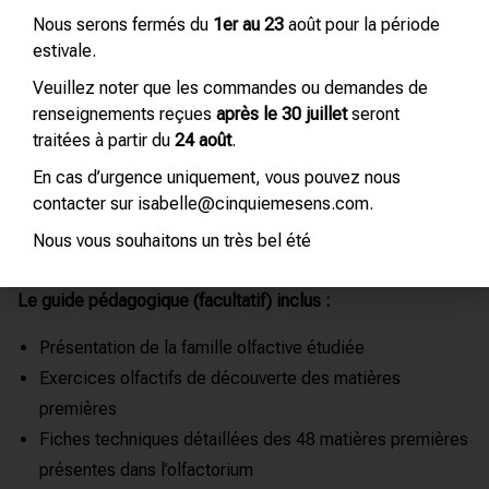
Cet olfactorium vous permettra de découvrir les
Nous serons fermés du
1er au 23
août pour la période
principales matières premières Hespéridées (agrumes)
estivale.
naturelles et synthétiques.
Veuillez noter que les commandes ou demandes de
Contient
:
renseignements reçues
après le 30 juillet
seront
traitées à partir du
24 août
.
Olfactorium de 48 flacons de 2,5 ml (solution alcoolique
En cas d’urgence uniquement, vous pouvez nous
concentrée à 5%)
contacter sur isabelle@cinquiemesens.com.
Touches olfactives
Nous vous souhaitons un très bel été
Télécharger composition
Le guide pédagogique (facultatif) inclus :
Présentation de la famille olfactive étudiée
Exercices olfactifs de découverte des matières
premières
Fiches techniques détaillées des 48 matières premières
présentes dans l’olfactorium