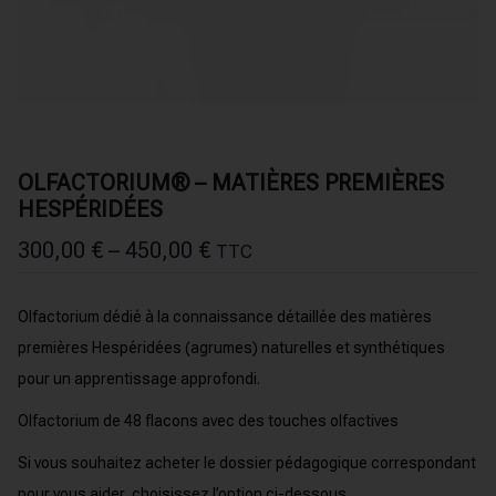
OLFACTORIUM® – MATIÈRES PREMIÈRES
HESPÉRIDÉES
300,00
€
–
450,00
€
TTC
Olfactorium dédié à la connaissance détaillée des matières
premières Hespéridées (agrumes) naturelles et synthétiques
pour un apprentissage approfondi.
Olfactorium de 48 flacons avec des touches olfactives
Si vous souhaitez acheter le dossier pédagogique correspondant
pour vous aider, choisissez l’option ci-dessous