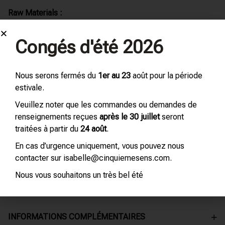
Raw Materials :
1. Ambrettolide
Congés d'été 2026
2. Musc T
3. Globanone
Nous serons fermés du
1er au 23
août pour la période
estivale.
Veuillez noter que les commandes ou demandes de
Perfumes :
renseignements reçues
après le 30 juillet
seront
A.
Mûre et musc –
l’Artisan Parfumeur
traitées à partir du
24 août
.
B.
White Musk –
The Body Shop
En cas d’urgence uniquement, vous pouvez nous
C.
Comète –
Chanel
contacter sur isabelle@cinquiemesens.com.
D.
Pure Musc for her –
Narciso Rodriguez
Nous vous souhaitons un très bel été
E.
Fleur de Peau –
Diptyque
INFORMATIONS COMPLÉMENTAIRES