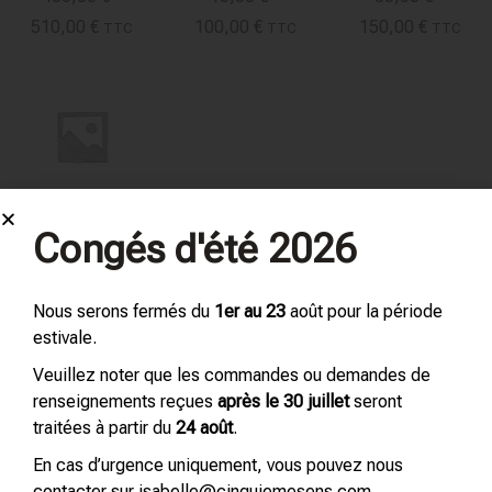
510,00
€
100,00
€
150,00
€
TTC
TTC
TTC
OLFALAB –
Congés d'été 2026
FORFAIT 3
50,00
€
–
250,00
€
Nous serons fermés du
1er au 23
août pour la période
TTC
estivale.
Veuillez noter que les commandes ou demandes de
renseignements reçues
après le 30 juillet
seront
traitées à partir du
24 août
.
En cas d’urgence uniquement, vous pouvez nous
contacter sur isabelle@cinquiemesens.com.