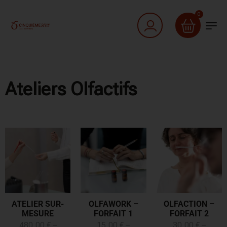
0
Ateliers Olfactifs
ATELIER SUR-
OLFAWORK –
OLFACTION –
MESURE
FORFAIT 1
FORFAIT 2
480,00
€
–
15,00
€
–
30,00
€
–