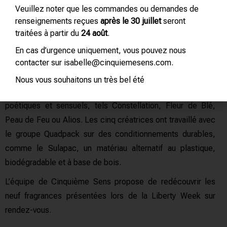
Veuillez noter que les commandes ou demandes de
masculins détournés au féminin, mais aussi de
renseignements reçues
après le 30 juillet
seront
nouvelles visions de la fraîcheur, de la transparence et
traitées à partir du
24 août
.
de la sensualité. Ces créations, que l’on peut voir
En cas d’urgence uniquement, vous pouvez nous
comme des prototypes olfactifs, donneront peut-être
contacter sur isabelle@cinquiemesens.com.
naissance à de
Nous vous souhaitons un très bel été
futurs parfums pour des marques. Elles portent des noms
poétiques et sensuels, tels Constellation, Fleur de Blé,
Peau de Feu ou Alios. Les cinq créatrices ont travaillé avec
le groupe Quadpack sur des conditionnements durables,
comme le Sulapac, un matériau alternatif au plastique,
biodégradable et à base de bois.
L’équipe de Cinquième Sens propose de redécouvrir les
neuf fragrances présentées lors de la Liberty Week sur
rendez-vous.