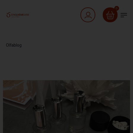
0
Olfablog