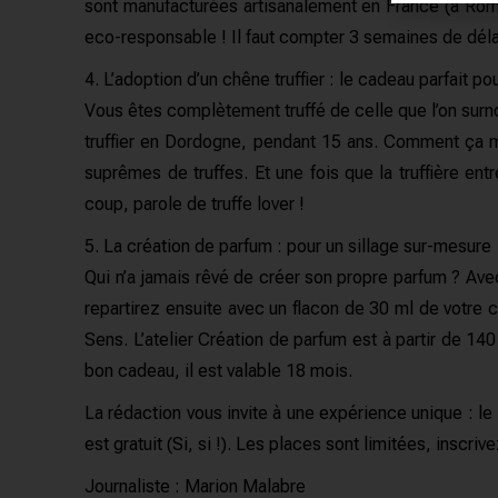
sont manufacturées artisanalement en France (à Roma
eco-responsable ! Il faut compter 3 semaines de déla
4. L’adoption d’un chêne truffier : le cadeau parfait p
Vous êtes complètement truffé de celle que l’on surn
truffier en Dordogne, pendant 15 ans. Comment ça ma
suprêmes de truffes. Et une fois que la truffière ent
coup, parole de truffe lover !
5. La création de parfum : pour un sillage sur-mesure
Qui n’a jamais rêvé de créer son propre parfum ? A
repartirez ensuite avec un flacon de 30 ml de votre cr
Sens. L’atelier Création de parfum est à partir de 14
bon cadeau, il est valable 18 mois.
La rédaction vous invite à une expérience unique : 
est gratuit (Si, si !). Les places sont limitées, inscriv
Journaliste : Marion Malabre