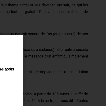
ur thème astral et leur dévoiler, qui sait, ce qui les
 où tout est gratuit ! Pour vous inscrire, il suffit de
liser un portrait sonore de l’un (ou plusieurs) de vos
(en face à face ou à distance). Elle réalise ensuite
e grands-parents, le message d’un enfant ou simplement
ues
après
rait court (hors frais de déplacement, retranscription
ersonnalisables, à partir de 135 euros. Il suffit de
tures vont du 35 au 42. A la carte, on vous dit ! Toutes