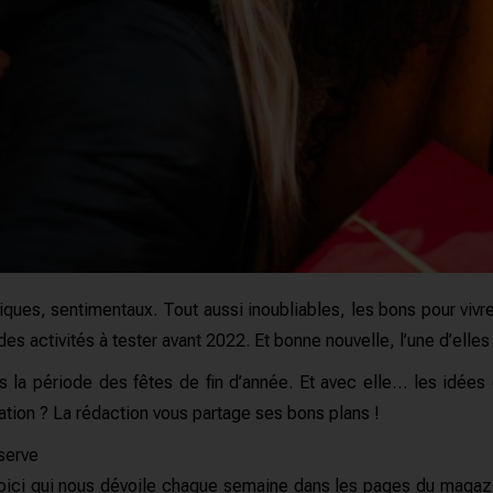
hétiques, sentimentaux. Tout aussi inoubliables, les bons pour vi
activités à tester avant 2022. Et bonne nouvelle, l’une d’elles 
a période des fêtes de fin d’année. Et avec elle… les idées
tion ? La rédaction vous partage ses bons plans !
́serve
oici qui nous dévoile chaque semaine dans les pages du magazi