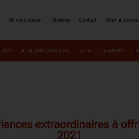
Où nous trouver
Olfablog
Contact
Offrir un bon c
DING
ATELIERS CRÉATIFS
LE 16
OLFASHOP
ences extraordinaires à offri
2021