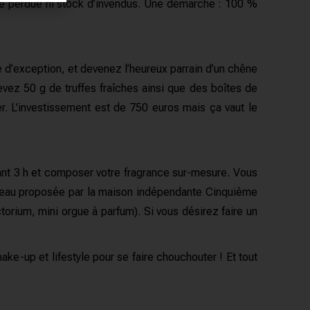
ère perdue ni stock d’invendus. Une démarche : 100 %
fe d’exception, et devenez l’heureux parrain d’un chêne
ez 50 g de truffes fraîches ainsi que des boîtes de
fier. L’investissement est de 750 euros mais ça vaut le
ndant 3 h et composer votre fragrance sur-mesure. Vous
niveau proposée par la maison indépendante Cinquième
torium, mini orgue à parfum). Si vous désirez faire un
ake-up et lifestyle pour se faire chouchouter ! Et tout