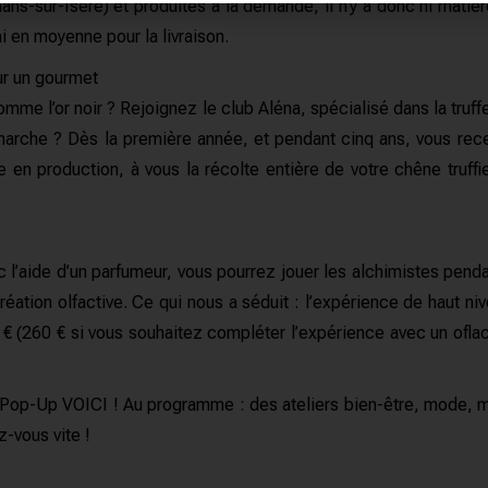
ns-sur-Isère) et produites à la demande, il n’y a donc ni mati
i en moyenne pour la livraison.
our un gourmet
omme l’or noir ? Rejoignez le club Aléna, spécialisé dans la truf
rche ? Dès la première année, et pendant cinq ans, vous recev
re en production, à vous la récolte entière de votre chêne truf
vec l’aide d’un parfumeur, vous pourrez jouer les alchimistes pe
éation olfactive. Ce qui nous a séduit : l’expérience de haut 
0 € (260 € si vous souhaitez compléter l’expérience avec un oflac
le Pop-Up VOICI ! Au programme : des ateliers bien-être, mode, m
ez-vous vite !