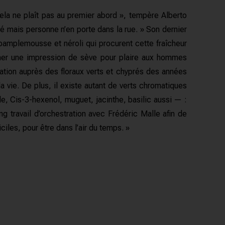
 cela ne plaît pas au premier abord », tempère Alberto
é mais personne n’en porte dans la rue. » Son dernier
pamplemousse et néroli qui procurent cette fraîcheur
mimer une impression de sève pour plaire aux hommes
ation auprès des floraux verts et chyprés des années
a vie. De plus, il existe autant de verts chromatiques
le, Cis-3-hexenol, muguet, jacinthe, basilic aussi — :
 travail d’orchestration avec Frédéric Malle afin de
iciles, pour être dans l’air du temps. »