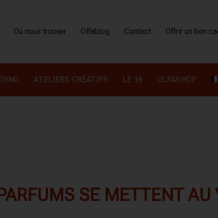
Où nous trouver
Olfablog
Contact
Offrir un bon c
DING
ATELIERS CRÉATIFS
LE 16
OLFASHOP
 PARFUMS SE METTENT AU 