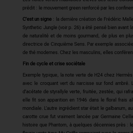
prédit : le mouvement green renforcé par les confinem
C’est un signe
: la dernière création de Frédéric Malle
Synthetic Jungle (voir p. 26) a été pensé bien avant 
de naturalité et de moins gourmand, de plus en plu
directrice de Cinquième Sens. Par exemple associées a
de thé modernes. Chez les masculins, elles confèren
Fin de cycle et crise sociétale
Exemple typique, la note verte de H24 chez Hermès po
avec le croquant vert du narcisse sur fond ambré. 
d’acétate de styrallyle verte, fruitée, zestée, qui r
elle fit son apparition en 1946 dans le floral frai
mondiale. L’autre ingrédient star était le galbanum,
carotte crue fut vraiment lancée par Germaine Celli
histoire que Phantom, à quelques décennies près : le