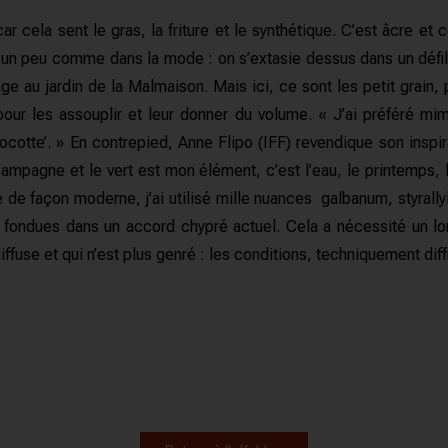
 cela sent le gras, la friture et le synthétique. C’est âcre et
 un peu comme dans la mode : on s’extasie dessus dans un défil
au jardin de la Malmaison. Mais ici, ce sont les petit grain, 
pour les assouplir et leur donner du volume. « J’ai préféré 
tte’. » En contrepied, Anne Flipo (IFF) revendique son inspir
ampagne et le vert est mon élément, c’est l’eau, le printemps, l
re de façon moderne, j’ai utilisé mille nuances galbanum, styrally
fondues dans un accord chypré actuel. Cela a nécessité un long
diffuse et qui n’est plus genré : les conditions, techniquement diff