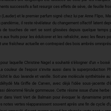
ents successifs a fait resurgir ces effets de sève, de feuille fr
 (Lauder) et le premier parfum signé chez lui par Anne Flipo, Mas
la pandémie, il reste révélateur du changement olfactif latent 
s de touches de vert se sont glissées depuis quelque temps p
ux fruits pour les édulcorer et les rafraîchir, avec les fleurs 
t une fraîcheur actuelle en contrepied des bois ambrés omniprés
ur laquelle Christine Nagel a souhaité s’éloigner d’un « boisé c
La couleur de l’espoir s’invite aussi dans la superproductio
afraîchit le duo lavande et vanille. Soit une molécule synthétisée
s aldéhydé Ma Griffe de Carven, avec déjà l’idée sous-jacente d
 aussi dénommé férule gommeuse. Cette résine issue d’une herbe s
er dans Vent Vert de Balmain pour évoquer le dynamisme printa
s notes vertes réapparaissent souvent après une fin de cycle d’u