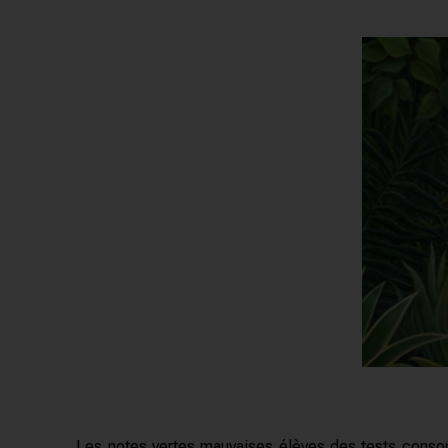
Les notes vertes mauvaises élèves des tests conso