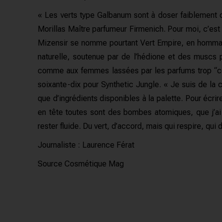
« Les verts type Galbanum sont à doser faiblement car
Morillas Maître parfumeur Firmenich. Pour moi, c’est
Mizensir se nomme pourtant Vert Empire, en hommage 
naturelle, soutenue par de l’hédione et des muscs 
comme aux femmes lassées par les parfums trop “coco
soixante-dix pour Synthetic Jungle. « Je suis de la c
que d’ingrédients disponibles à la palette. Pour écri
en tête toutes sont des bombes atomiques, que j’ai 
rester fluide. Du vert, d’accord, mais qui respire, qui 
Journaliste : Laurence Férat
Source
Cosmétique Mag