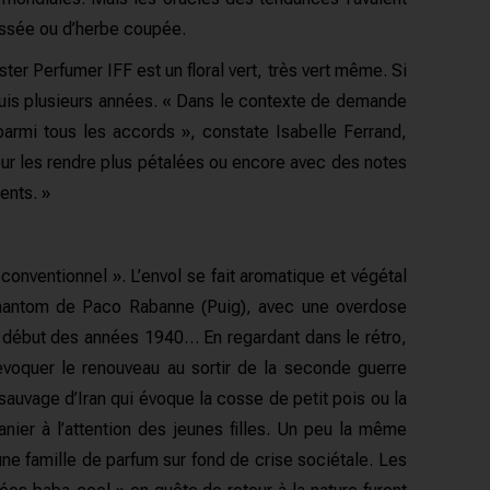
oissée ou d’herbe coupée.
ter Perfumer IFF est un floral vert, très vert même. Si
depuis plusieurs années. « Dans le contexte de demande
armi tous les accords », constate Isabelle Ferrand,
pour les rendre plus pétalées ou encore avec des notes
ents. »
onventionnel ». L’envol se fait aromatique et végétal
n Phantom de Paco Rabanne (Puig), avec une overdose
 au début des années 1940… En regardant dans le rétro,
’évoquer le renouveau au sortir de la seconde guerre
auvage d’Iran qui évoque la cosse de petit pois ou la
nier à l’attention des jeunes filles. Un peu la même
ne famille de parfum sur fond de crise sociétale. Les