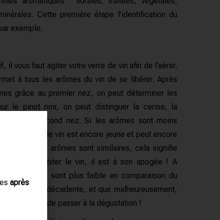
illes aromatiques : florales, fruitées, végétales,
minérales.
Cette première
étape l’identification du
par exemple.
 il vous faut agiter votre verre de vin afin de l’aérer.
rmet à tous les arômes du vin de se libérer.
Après
arômes grâce au premier nez, on peut déterminer les
ur le pinot noir, on peut distinguer la cerise, la
is lors du second nez.
Si les arômes sont moins
ez, c’est que le vin est encore jeune et peut encore
ux étapes les arômes sont similaires, cela signifie
tun pour déguster le vin, il est à son apogée !
A
 deuxième nez sont plus faible en comparaison du
ues
après
n est en phase décadente, et que malheureusement,
e, il est temps de passer à la dégustation !