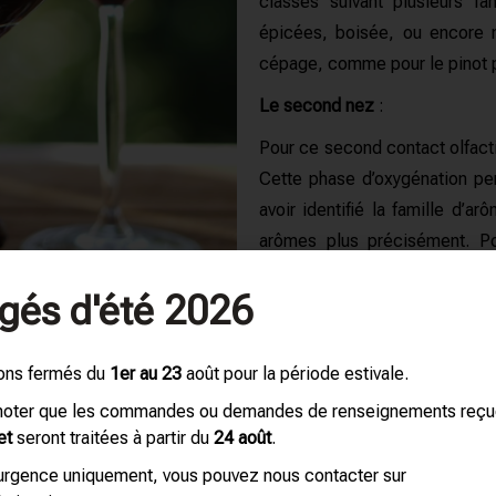
classés suivant plusieurs fam
épicées, boisée, ou encore 
cépage, comme pour le pinot 
Le second nez
:
Pour ce second contact olfactif,
Cette phase d’oxygénation pe
avoir identifié la famille d’
arômes plus précisément.
Po
framboise ou encore le cass
gés d'été 2026
intenses que lors du premier n
se transformer.
Si lors des de
qu’il s’agit du moment oppor
ons fermés du
1er au 23
août pour la période estivale.
contrario, si les parfums du
 noter que les commandes ou demandes de renseignements reç
premier nez, c’est que le vi
et
seront traitées à partir du
24 août
.
l’analyse olfactive est terminé
’urgence uniquement, vous pouvez nous contacter sur