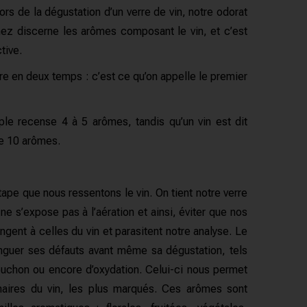
ors de la dégustation d’un verre de vin, notre odorat
 nez discerne les arômes composant le vin, et c’est
tive.
ore en deux temps : c’est ce qu’on appelle le premier
e recense 4 à 5 arômes, tandis qu’un vin est dit
de 10 arômes.
tape que nous ressentons le vin.
On tient notre verre
 ne s’expose pas à l’aération et ainsi, éviter que nos
gent à celles du vin et parasitent notre analyse.
Le
inguer ses défauts avant même sa dégustation, tels
ouchon ou encore d’oxydation.
Celui-ci nous permet
aires du vin, les plus marqués.
Ces arômes sont