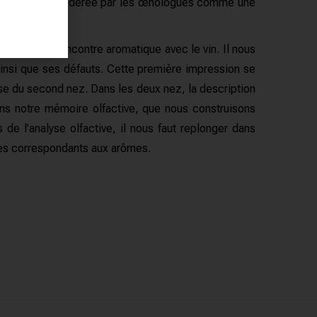
est souvent considérée par les œnologues comme une
te.
la première rencontre aromatique avec le vin.
Il nous
ainsi que ses défauts.
Cette première impression se
yse du second nez.
Dans les deux nez, la description
s notre mémoire olfactive, que nous construisons
s de l’analyse olfactive, il nous faut replonger dans
les correspondants aux arômes.