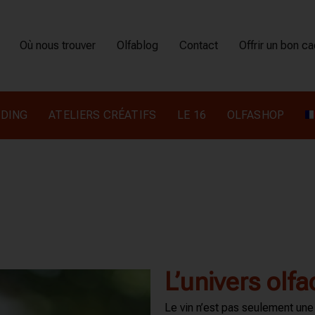
Où nous trouver
Olfablog
Contact
Offrir un bon c
DING
ATELIERS CRÉATIFS
LE 16
OLFASHOP
L’univers olfa
Le vin n’est pas seulement une