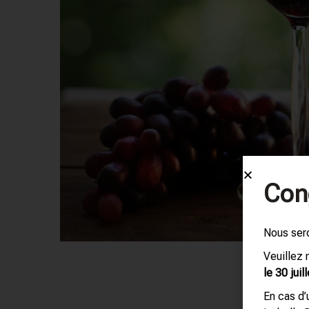
Con
Nous ser
Veuillez
le 30 juill
En cas d