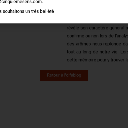
L’analyse olfactive d’un vin 
@cinquiemesens.com.
expérience poétique et exaltan
 souhaitons un très bel été
Le premier nez est avant tout 
révèle son caractère général 
confirme ou non lors de l’anal
des arômes nous replonge dan
tout au long de notre vie.
Lor
cette mémoire pour y trouver 
Retour à l'olfablog