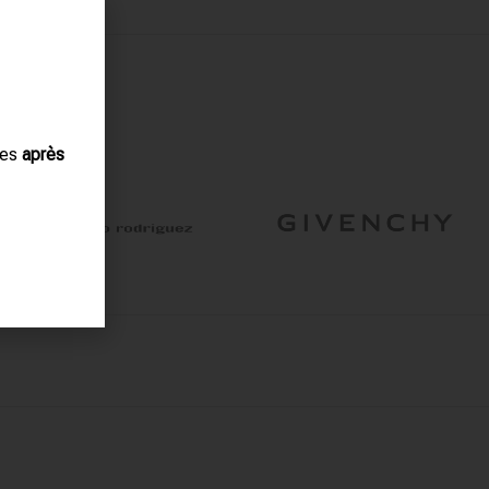
ues
après