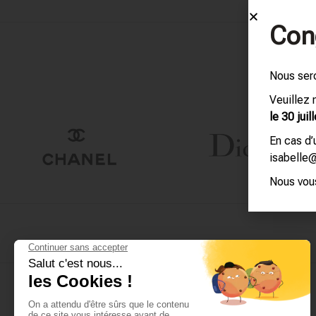
Con
Nous ser
Veuillez
le 30 juill
En cas d
isabelle
Nous vous