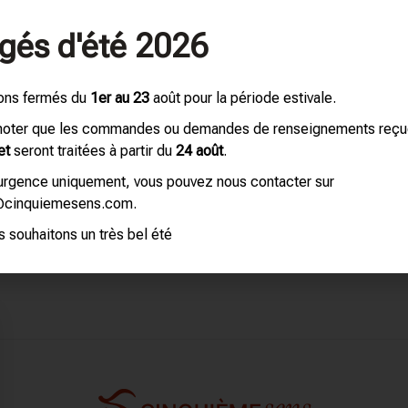
gés d'été 2026
confiance
Ils nous font
ons fermés du
1er au 23
août pour la période estivale.
 noter que les commandes ou demandes de renseignements reç
et
seront traitées à partir du
24 août
.
’urgence uniquement, vous pouvez nous contacter sur
@cinquiemesens.com.
 souhaitons un très bel été