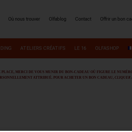
Où nous trouver
Olfablog
Contact
Offrir un bon c
DING
ATELIERS CRÉATIFS
LE 16
OLFASHOP
PLACE, MERCI DE VOUS MUNIR DU BON-CADEAU OÙ FIGURE LE NUMÉRO 
RSONNELLEMENT ATTRIBUÉ. POUR ACHETER UN BON CADEAU,
CLIQUER