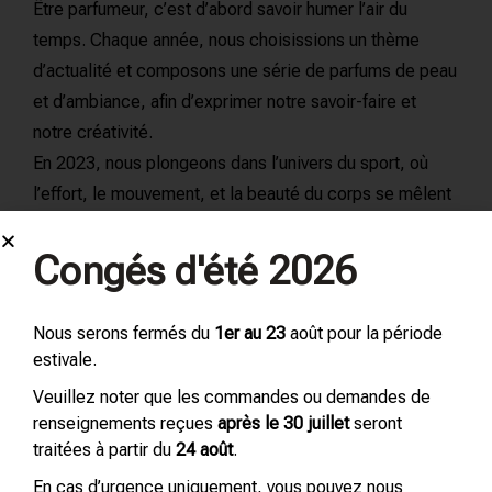
Être parfumeur, c’est d’abord savoir humer l’air du
temps. Chaque année, nous choisissions un thème
d’actualité et composons une série de parfums de peau
et d’ambiance, afin d’exprimer notre savoir-faire et
notre créativité.
En 2023, nous plongeons dans l’univers du sport, où
l’effort, le mouvement, et la beauté du corps se mêlent
à la créativité olfactive.
Congés d'été 2026
READ MORE
Nous serons fermés du
1er au 23
août pour la période
estivale.
Veuillez noter que les commandes ou demandes de
renseignements reçues
après le 30 juillet
seront
traitées à partir du
24 août
.
En cas d’urgence uniquement, vous pouvez nous