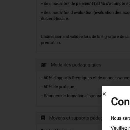
– des modalités de paiement (30 % d’acompte son
– des modalités d’évaluation (évaluation des acqu
du bénéficiaire.
L’admission est validée lors de la signature de l
prestation.
Modalités pédagogiques
– 50% d’apports théoriques et de connaissance
– 50% de pratique,
– Séances de formation dispensées en salle ou à 
Con
Moyens et supports pédagogiques
Nous ser
Veuillez