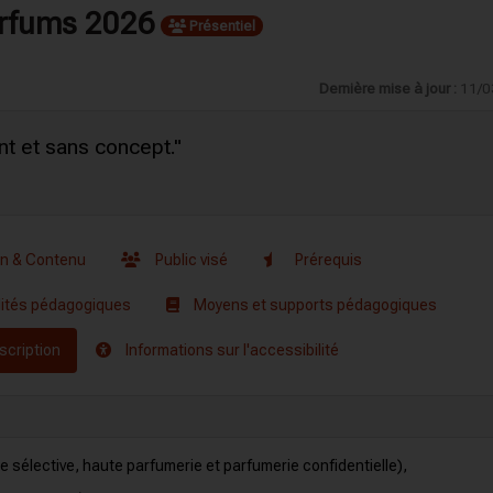
arfums 2026
Présentiel
Dernière mise à jour :
11/0
nt et sans concept."
on & Contenu
Public visé
Prérequis
ités pédagogiques
Moyens et supports pédagogiques
scription
Informations sur l'accessibilité
e sélective, haute parfumerie et parfumerie confidentielle),