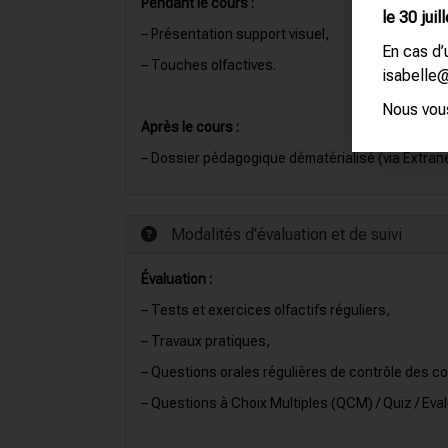
Pendant le cours :
le 30 juill
– Présentation support visuel,
En cas d
– Touches olfactives.
isabelle
Nous vous
Après le cours :
– Dossier pédagogique dématérialisé (via Extrane
Modalités d'évaluation et de suivi
Évaluation :
– Tests et exercices olfactifs réguliers,
– Travaux pratiques,
– Questions orales régulières de contrôle des 
– Questions à Choix Multiples (QCM) / Quiz / Eval