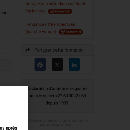
Analyse des collections de Haute
Parfumerie
Présentiel
rise
Tendances & Perspectives
(marché Europe)
Présentiel
Partager cette formation
Déclaration d’activité enregistrée
sous le numéro 22.60.00227.60
depuis 1983.
Catalogue de formation propulsé par Dendreo,
solution conçu pour les OF
ues
après