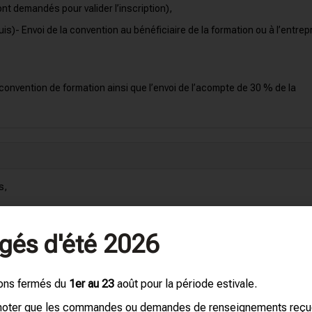
t demandés pour valider l’inscription),
is)- Envoi de la convention au bénéficiaire de la formation ou à l’entrep
a convention de formation ainsi que l’envoi de l’acompte de 30 % de la
s,
distance (en cours particulier).
gés d'été 2026
ons fermés du
1er au 23
août pour la période estivale.
 noter que les commandes ou demandes de renseignements reç