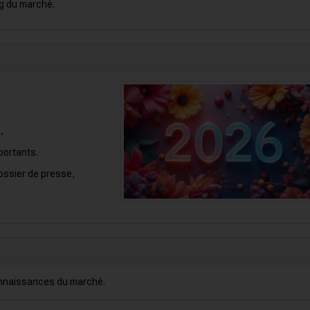
ng du marché.
,
portants.
dossier de presse,
onnaissances du marché.