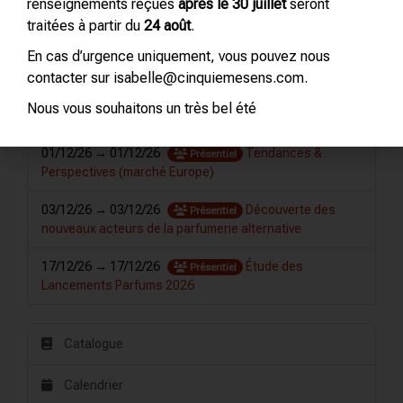
Olfactif (niveau 2)
renseignements reçues
après le 30 juillet
seront
traitées à partir du
24 août
.
05/11/26 → 05/11/26
Contrôle Qualité
Présentiel
En cas d’urgence uniquement, vous pouvez nous
Parfum
contacter sur isabelle@cinquiemesens.com.
12/11/26 → 13/11/26
Initiation à la
Présentiel
Nous vous souhaitons un très bel été
parfumerie et au langage des odeurs (niveau 1)
01/12/26 → 01/12/26
Tendances &
Présentiel
Perspectives (marché Europe)
03/12/26 → 03/12/26
Découverte des
Présentiel
nouveaux acteurs de la parfumerie alternative
17/12/26 → 17/12/26
Étude des
Présentiel
Lancements Parfums 2026
Catalogue
Calendrier