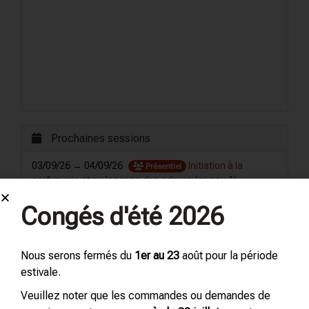
Prochaines sessions
03/09/26 → 04/09/26
Initiation à la
Présentiel
parfumerie et au langage des odeurs (niveau 1)
Congés d'été 2026
14/09/26 → 18/09/26
Fragrance School
Présentiel
Grasse – 1 Week
14/09/26 → 25/09/26
Fragrance School
Présentiel
Nous serons fermés du
1er au 23
août pour la période
Grasse – 2 Weeks
estivale.
Veuillez noter que les commandes ou demandes de
12/10/26 → 16/10/26
Maîtrise du Langage
Présentiel