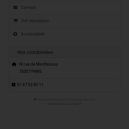
Contact
Pré-inscription
Accessibilité
Nos coordonnées
18 rue de Monttessuy
75007 PARIS
01 47 53 60 11
Catalogue de formation propulsé par Dendreo,
solution conçu pour les OF