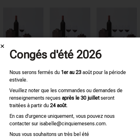
Congés d'été 2026
OLFACTORIUM –
OLFACTORIUM –
OLFACTORIUM –
WINE 1
WINE 2
WINE 3
240,00
€
240,00
€
240,00
€
Tax .Incl.
Tax .Incl.
Tax .Incl.
Nous serons fermés du
1er au 23
août pour la période
estivale.
Veuillez noter que les commandes ou demandes de
renseignements reçues
après le 30 juillet
seront
traitées à partir du
24 août
.
En cas d’urgence uniquement, vous pouvez nous
contacter sur isabelle@cinquiemesens.com.
OLFACTORIUM –
OLFACTORIUM –
24-VIAL SIZE –
48-VIAL SIZE –
Nous vous souhaitons un très bel été
CUSTOMIZED
CUSTOMIZED