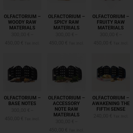
OLFACTORIUM –
OLFACTORIUM –
OLFACTORIUM –
WOODY RAW
SPICY RAW
FRUITY RAW
MATERIALS
MATERIALS
MATERIALS
300,00
€
–
300,00
€
–
300,00
€
–
450,00
€
450,00
€
450,00
€
Tax .Incl.
Tax .Incl.
Tax .Incl.
OLFACTORIUM –
OLFACTORIUM –
OLFACTORIUM –
BASE NOTES
ACCESSORY
AWAKENING THE
NOTE RAW
FIFTH SENSE
300,00
€
–
MATERIALS
240,00
€
Tax .Incl.
450,00
€
Tax .Incl.
300,00
€
–
450,00
€
Tax .Incl.