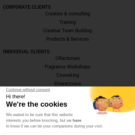
CORPORATE CLIENTS
Creation & consulting
Training
Creative Team Building
Products & Services
INDIVIDUAL CLIENTS
Olfactorium
Fragrance Workshops
Coworking
Emanezsens
OUR TRAINING CENTRES
Paris
18, Rue de Monttessuy
75007 Paris
Monday – Friday : 9h - 13h / 14h - 18h
Grasse