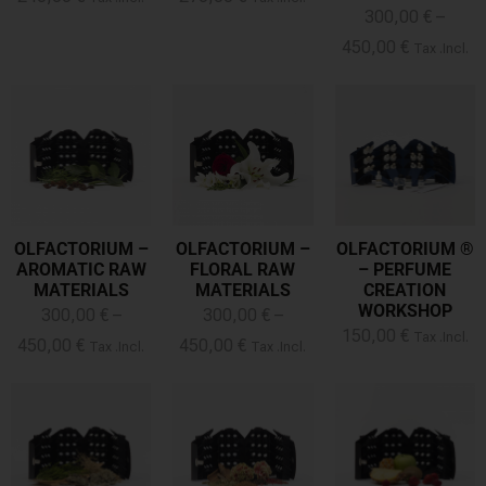
300,00
€
–
450,00
€
Tax .Incl.
OLFACTORIUM –
OLFACTORIUM –
OLFACTORIUM ®
AROMATIC RAW
FLORAL RAW
– PERFUME
MATERIALS
MATERIALS
CREATION
WORKSHOP
300,00
€
–
300,00
€
–
150,00
€
Tax .Incl.
450,00
€
450,00
€
Tax .Incl.
Tax .Incl.