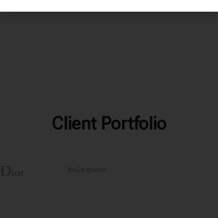
240,00
€
360,00
€
Tax .Incl.
Tax .Incl.
Client Portfolio