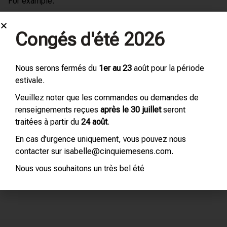
For example:
Create a Chypre perfume for your honeymoon on the isle
Congés d'été 2026
of Cyprus
Create an entire fragrance identity for a special event.
Nous serons fermés du
1er au 23
août pour la période
estivale.
ADDITIONAL INFORMATION
Veuillez noter que les commandes ou demandes de
renseignements reçues
après le 30 juillet
seront
REVIEWS (0)
traitées à partir du
24 août
.
En cas d’urgence uniquement, vous pouvez nous
contacter sur isabelle@cinquiemesens.com.
Nous vous souhaitons un très bel été