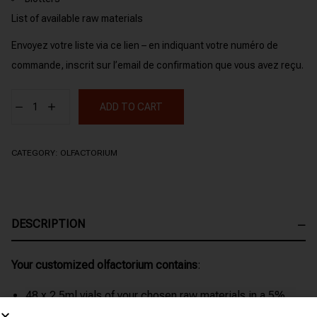
List of available raw materials
Envoyez votre liste via ce lien
– en indiquant votre numéro de
commande, inscrit sur l’email de confirmation que vous avez reçu.
ADD TO CART
CATEGORY:
OLFACTORIUM
DESCRIPTION
Your customized olfactorium contains
:
48 x 2.5ml vials of your chosen raw materials in a 5%
alcohol solution