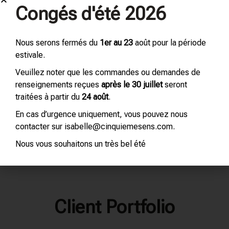
Congés d'été 2026
Blotters
Download the list of the available raw materials
Nous serons fermés du
1er au 23
août pour la période
estivale.
ADDITIONAL INFORMATION
Veuillez noter que les commandes ou demandes de
renseignements reçues
après le 30 juillet
seront
traitées à partir du
24 août
.
En cas d’urgence uniquement, vous pouvez nous
contacter sur isabelle@cinquiemesens.com.
Nous vous souhaitons un très bel été
Client Portfolio