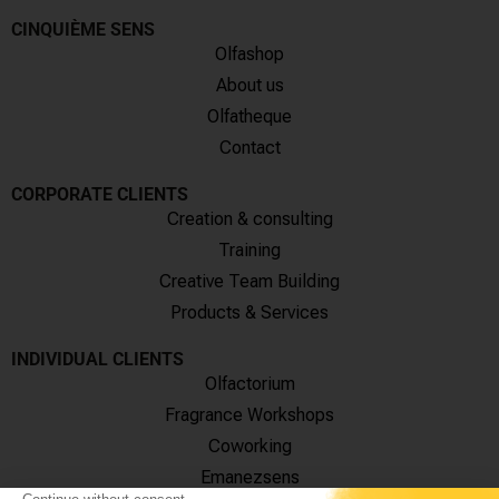
CINQUIÈME SENS
Olfashop
About us
Olfatheque
Contact
CORPORATE CLIENTS
Creation & consulting
Training
Creative Team Building
Products & Services
INDIVIDUAL CLIENTS
Olfactorium
Fragrance Workshops
Coworking
Emanezsens