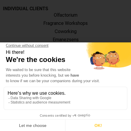
INDIVIDUAL CLIENTS
Olfactorium
Fragrance Workshops
Coworking
Emanezsens
OUR TRAINING CENTRES
Paris
18, Rue de Monttessuy
75007 Paris
Monday – Friday : 9h - 13h / 14h - 18h
Grasse
12 Rue Jean Ossola
06130 Grasse
Monday – Friday : 9h30 – 17h30
© 2020 – CINQUIÈME SENS